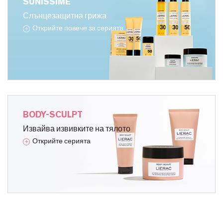
SUNISSIME
Слънцезащитна грижа
Открийте повече за серията
BODY-SCULPT
Извайва извивките на тялото
Открийте серията