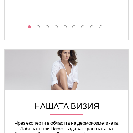
НАШАТА ВИЗИЯ
Чрез експерти в областта на дермокозметиката,
Лаборатории Lierac създават красотата на