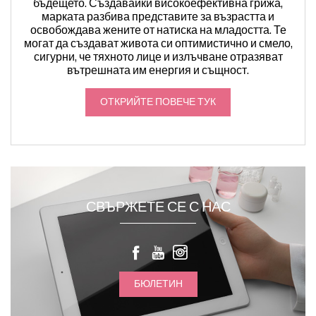
бъдещето. Създавайки високоефективна грижа,
марката разбива представите за възрастта и
освобождава жените от натиска на младостта. Те
могат да създават живота си оптимистично и смело,
сигурни, че тяхното лице и излъчване отразяват
вътрешната им енергия и същност.
ОТКРИЙТЕ ПОВЕЧЕ ТУК
СВЪРЖЕТЕ СЕ С НАС
БЮЛЕТИН