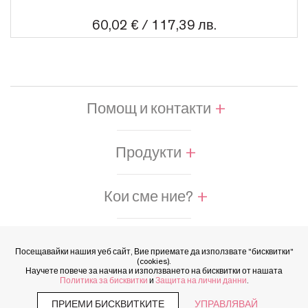
60,02 € / 117,39 лв.
Помощ и контакти
Продукти
Кои сме ние?
Правна информация
Посещавайки нашия уеб сайт, Вие приемате да използвате "бисквитки"
(cookies).
Научете повече за начина и използването на бисквитки от нашата
Политика за бисквитки
и
Защита на лични данни
.
Последвайте ни
ПРИЕМИ БИСКВИТКИТЕ
УПРАВЛЯВАЙ