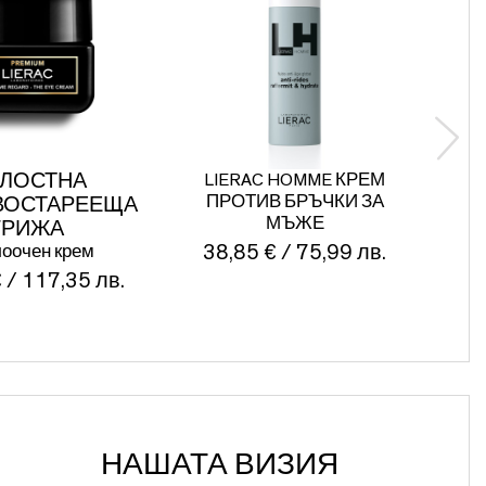
ЛОСТНА
LIERAC HOMME КРЕМ
ПРОТИВ БРЪЧКИ ЗА
ВОСТАРЕЕЩА
СТ
МЪЖЕ
ГРИЖА
оочен крем
38,85 € / 75,99 лв.
Кад
фл
 / 117,35 лв.
4
НАШАТА ВИЗИЯ