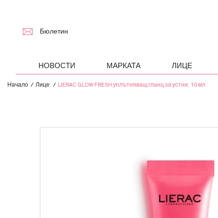
Бюлетин
НОВОСТИ
МАРКАТА
ЛИЦЕ
Начало
Лице
LIERAC GLOW FRESH уплътняващ гланц за устни, 10 мл