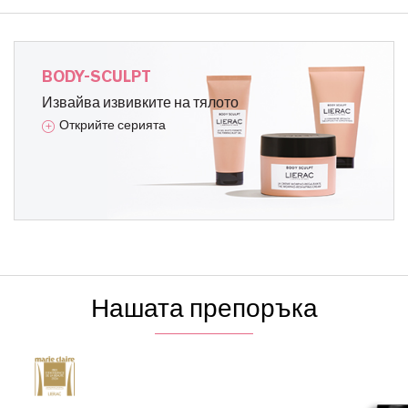
BODY-SCULPT
Извайва извивките на тялото
Открийте серията
Нашата препоръка