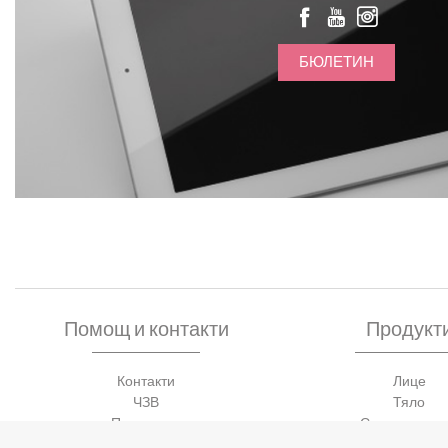
БЮЛЕТИН
Помощ и контакти
Продукт
Контакти
Лице
ЧЗВ
Тяло
Партньори
Слънцезащи
Мъже