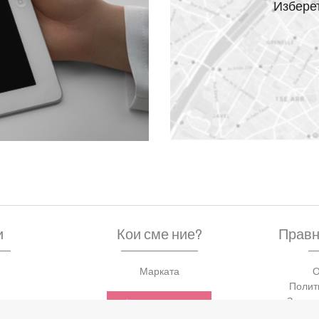
Изберет
и
Кои сме ние?
Правн
Марката
О
Полит
та
Защита
LIERAC CLUB