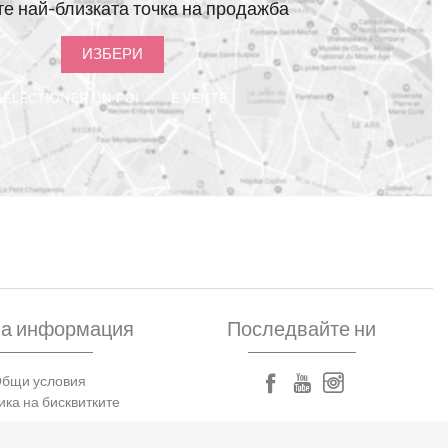
е най-близката точка на продажба
ИЗБЕРИ
а информация
Последвайте ни
бщи условия
ика на бисквитките
 на личните данни