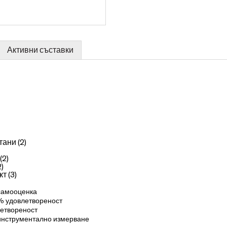
Активни съставки
ртани
(2)
(2)
2)
кт
(3)
 самооценка
 % удовлетвореност
летвореност
 инструментално измерване