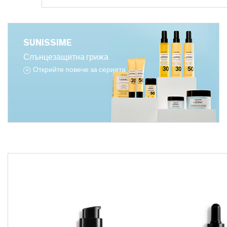
SUNISSIME
Слънцезащитна грижа
Открийте повече за серията