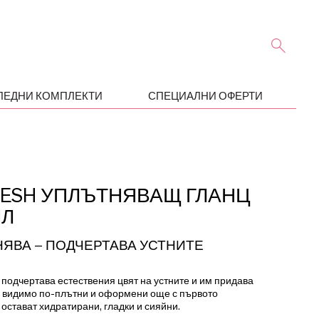
ЛЕДНИ КОМПЛЕКТИ
СПЕЦИАЛНИ ОФЕРТИ
FRESH УПЛЪТНЯВАЩ ГЛАНЦ
МЛ
НЯВА – ПОДЧЕРТАВА УСТНИТЕ
одчертава естествения цвят на устните и им придава
ви видимо по-плътни и оформени още с първото
 остават хидратирани, гладки и сияйни.