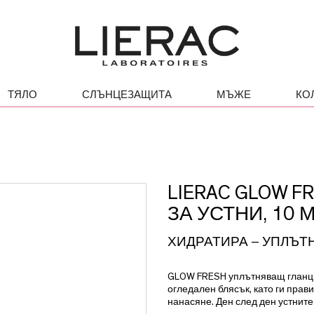
ТЯЛО
СЛЪНЦЕЗАЩИТА
МЪЖЕ
КО
LIERAC GLOW 
ЗА УСТНИ, 10 
ХИДРАТИРА – УПЛЪТ
GLOW FRESH уплътняващ гланц п
огледален блясък, като ги пра
нанасяне. Ден след ден устните