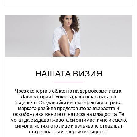
НАШАТА ВИЗИЯ
Чрез експерти в областта на дермокозметиката,
Лаборатории Lierac създават красотата на
бъдещето. Създавайки високоефективна грижа,
марката разбива представите за възрастта и
освобождава жените от натиска на младостта. Те
могат да създават живота си оптимистично и смело,
сигурни, че тяхното лице и излъчване отразяват
вътрешната им енергия и същност.