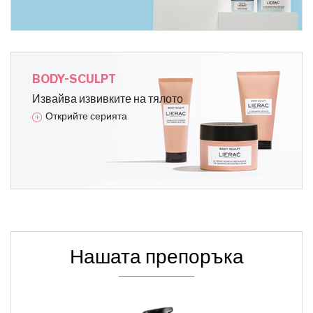
BODY-SCULPT
Извайва извивките на тялото
Открийте серията
Нашата препоръка