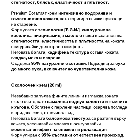
стегнатост, блясък, еластичност и плътност.
Premium Богатият крем
и
нтензивно подхранва и
възстановява кожата
, като коригира всички признаци
на стареене.
Формулата с
технология [F.G.N.]
,
хиалуронова
киселина
,
ниацинамид
и
масло от шеа
възстановява
стегнатостта, еластичността и плътността
на кожата,
осигурявайки дълготраен комфорт.
Неговата
богата, кадифена текстура
оставя кожата
гладка, мека и озарена
.
Съдържа
95% натурални съставки
. Подходящ за
суха
до много суха, включително чувствителна кожа
.
Околоочен крем (20 ml)
Незабавно запълва фините линии и изглажда зоната
около очите, като
намалява подпухналостта и тъмните
кръгове
. Обогатен с
перлени частици
, озарява погледа
и придава свеж, отпочинал вид.
Неговата
богата балсамова текстура
се разтапя върху
кожата, улеснявайки масажа и осигурявайки
моментален ефект на свежест и релаксация
.
Формулиран с
95% съставки от естествен произход
,