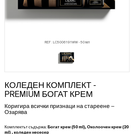
REF : LC5006191WW - 50 мл
КОЛЕДЕН КОМПЛЕКТ -
PREMIUM БОГАТ КРЕМ
Коригира всички признаци на стареене –
Озaрява
Комплектът съдържа:
Богат крем (50 ml),
Околоочен крем (20
ml) , к
оледен несесер