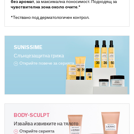
без аромат
, за максимална поносимост. Подходящ за
чувствителна зона около очите
.*
*Тествано под дерматологичен контрол.
SUNISSIME
Слънцезащитна грижа
Открийте повече за серията
BODY-SCULPT
Извайва извивките на тялото
Открийте серията