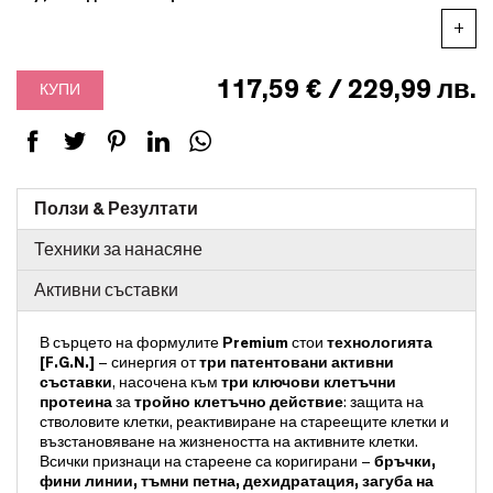
+
117,59 € / 229,99 лв.
КУПИ
Ползи & Резултати
Техники за нанасяне
Активни съставки
В сърцето на формулите
Premium
стои
технологията
[F.G.N.]
– синергия от
три патентовани активни
съставки
, насочена към
три ключови клетъчни
протеина
за
тройно клетъчно действие
: защита на
стволовите клетки, реактивиране на стареещите клетки и
възстановяване на жизнеността на активните клетки.
Всички признаци на стареене са коригирани –
бръчки,
фини линии, тъмни петна, дехидратация, загуба на